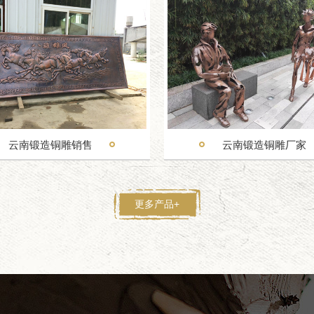
云南锻造铜雕销售
云南锻造铜雕厂家
更多产品+