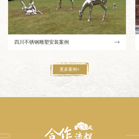
乐山锻造铜雕施工案例
更多案例+