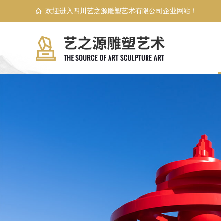
欢迎进入四川艺之源雕塑艺术有限公司企业网站！