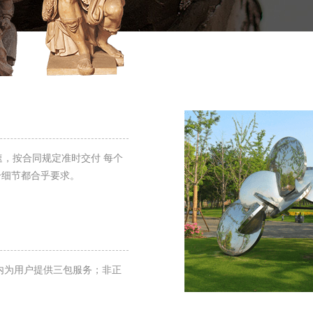
速，按合同规定准时交付 每个
个细节都合乎要求。
内为用户提供三包服务；非正