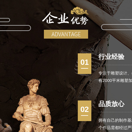
行业经验
01
专注于雕塑设计、
有2000平米雕
品质放心
02
拥有自己的制作基
个作品需都经过严